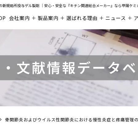
の新規局所投与ゲル製剤 ｜安心・安全な『
キチン
関連総合メーカー』なら
甲陽ケミ
OP
会社案内
製品案内
選ばれる理由
ニュース
文・文献情報データベ
骨関節炎およびウイルス性関節炎における慢性炎症と疼痛管理