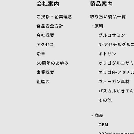
会社案内
製品案内
ご挨拶・企業理念
取り扱い製品一覧
食品安全方針
原料
会社概要
グルコサミン
アクセス
N-
アセチルグル
沿革
キトサン
50周年のあゆみ
オリゴグルコサ
事業概要
オリゴN-アセチ
組織図
ヴィーガン素材
パスカルかきエ
その他
商品
OEM
PB(private bra