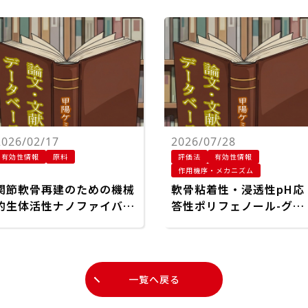
2026/02/17
2026/07/28
有効性情報
原料
評価法
有効性情報
作用機序・メカニズム
関節軟骨再建のための機械
軟骨粘着性・浸透性pH応
的生体活性ナノファイバー
答性ポリフェノール-グル
と軟骨形成キューを統合し
コサミンナノ粒子による
た階層的に強化された注入
質リモデリングと免疫調
可能なキトサンベースのハ
を介した変形性関節症の
イドロゲル
和
一覧へ戻る