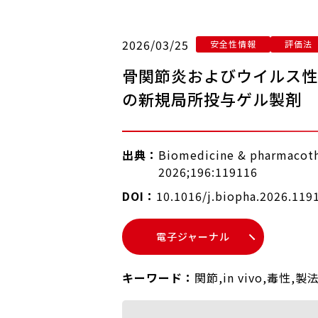
2026/03/25
安全性情報
評価法
骨関節炎およびウイルス性
の新規局所投与ゲル製剤
出典：
Biomedicine & pharmacoth
2026;196:119116
DOI：
10.1016/j.biopha.2026.119
電子ジャーナル
キーワード：
関節
,
in vivo
,
毒性
,
製