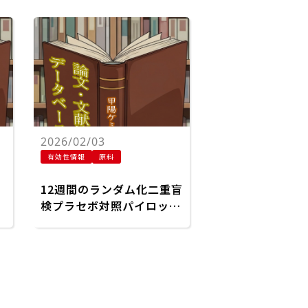
2026/02/03
有効性情報
原料
12週間のランダム化二重盲
検プラセボ対照パイロット
基
試験における軟骨サポート
節
栄養補助食品の膝関節炎症
緩
状および生活の質への影響