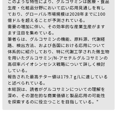
このような特性により、グルコサミンは医療・食品
生産・化粧品分野において広い応用見通しを有し
ており、グローバル市場規模は2028年までに100
億ドルを超えることが予測されている。
需要の増加に伴い、その効率的な産業生産がます
ます注目を集めている。
筆者らは、グルコサミンの機能、原料源、代謝経
路、検出方法、および各国における応用について
体系的に紹介しており、特に代謝工学された微生物
を用いたグルコサミン/N-アセチルグルコサミンの
高収率バイオシンセシス戦略について詳しく検討
している。
報告された最高チター値は179.7 g/Lに達している
と述べられている。
本総説は、読者がグルコサミンについての理解を
深め、その潜在的な商業価値と製品応用の可能性
を探索するのに役立つことを目指している。"