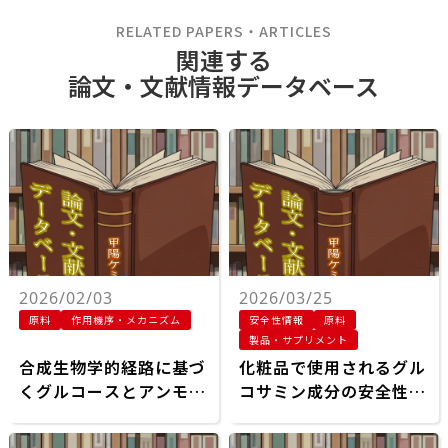
RELATED PAPERS・ARTICLES
関連する
論文・文献情報データベース
2026/02/03
2026/03/25
原料
作用機序・メカニズム
安全性情報
原料
製品・サプリメント
合成生物学的経路に基づ
化粧品で使用されるグル
くグルコースとアンモニ
コサミン成分の安全性評
ウムの消費によるグルコ
価
サミン蓄積の促進のため