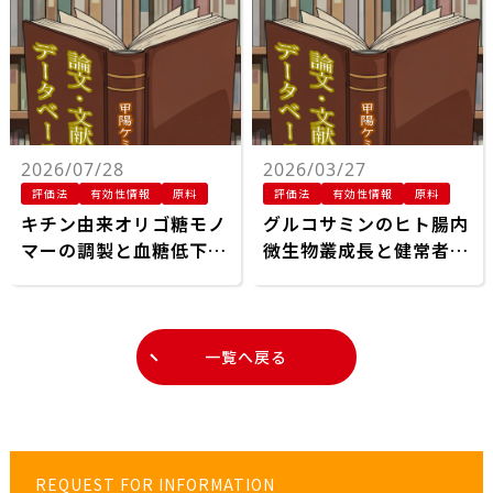
の操作された
Saccharomyces
cerevisiae
2026/07/28
2026/03/27
評価法
有効性情報
原料
評価法
有効性情報
原料
キチン由来オリゴ糖モノ
グルコサミンのヒト腸内
マーの調製と血糖低下活
微生物叢成長と健常者の
性の評価およびメカニズ
排便機能改善への影響
ム解析
一覧へ戻る
REQUEST FOR INFORMATION