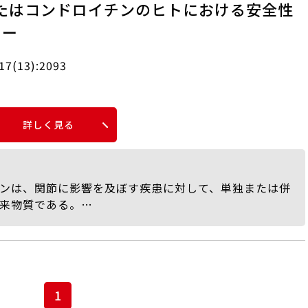
たはコンドロイチンのヒトにおける安全性
ュー
;17(13):2093
詳しく見る
ンは、関節に影響を及ぼす疾患に対して、単独または併
来物質である。
たグルコサミンおよび／またはコンドロイチン補充の有
もに、一般的に用いられている投与量を明らかにするこ
ラインに基づくシステマティックレビューが実施され、
enceにおいて文献検索が行われた。
1
eに取り込まれ、2名の独立した研究者により、事前に定めら