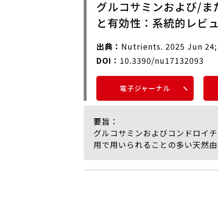
グルコサミンおよび/ま
と有効性：系統的レビ
出典：
Nutrients. 2025 Jun 24
DOI：
10.3390/nu17132093
電子ジャーナル
要旨
：
グルコサミンおよびコンドロイチ
用で用いられることの多い天然由
筆者らの目的は、ヒトを対象とし
効性および安全性を評価するとと
とであったと述べられている。
本研究では、PRISMAガイド
PubMedおよびWeb of Sci
抽出された文献はCovidenc