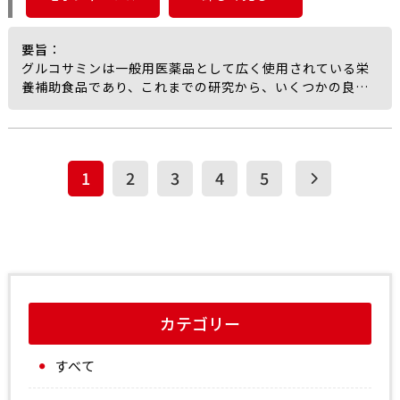
オリゴ糖処理によって細胞膜の破壊および透過性亢進、活
of κB）のリン酸化および分解を抑制していた。
性酸素種（ROS）の産生増加、細胞収縮や表面変形といっ
加えて、IκBαをリン酸化するキナーゼであるIκBキナーゼ
た形態変化が生じ、感受性を示す Candida および
β（IKKβ）に対してグルコサミンはO-GlcNAc修飾を促進す
要旨
：
Fusarium 株が最終的に死滅した様子が確認されたと筆者
ると同時に、そのリン酸化、すなわち活性化を抑制したと
グルコサミンは一般用医薬品として広く使用されている栄
らは述べている。
報告されている。
養補助食品であり、これまでの研究から、いくつかの良好
また、イオン強度およびpHの影響を検討した結果、キトオ
これらNF-κB、IκBα、IKKβに対するグルコサミンの作用
な健康アウトカムとの関連が報告されてきた。
リゴ糖の抗真菌作用にはイオン性相互作用と非イオン性相
は、アロキサン処理により打ち消された。
しかし、そうした関連を説明し得る生物学的機序は十分に
互作用の双方が関与していることが示唆された。
また、IKKβをノックダウンした細胞では、IL-1β刺激によ
解明されておらず、因果関係については不明な点が残され
これらの知見から、キトオリゴ糖は主として真菌の細胞膜
るIL-8産生に対するGlcNの抑制効果が消失していた。
ている。
を標的として作用し、将来的な抗真菌薬候補として有望で
以上の結果から、IKKβのO-GlcNAc修飾が、グルコサミン
1
2
3
4
5
その仮説の一つとして、グルコサミンが血管内皮機能を保
ある可能性があると報告されている。
によるNF-κBシグナル伝達および炎症性サイトカイン産生
護する可能性が指摘されている。
抑制の中核的な分子機構である可能性が示唆されたと、筆
アルブミン尿は腎臓における血管内皮機能障害の早期指標
者らは述べている。
であり、腎機能低下の進行や心血管疾患の有害転帰と関連
することが知られている。
こうした背景のもと、英国の大規模疫学データベースであ
るUK Biobank（436,200人）を用い、グルコサミン使用
とアルブミン尿との関連について検討が行われた。
カテゴリー
解析では、自己申告によるグルコサミン使用と、尿アルブ
ミン・クレアチニン比（uACR）のカテゴリーとの関連を評
すべて
価するため、単変量および多変量の順序ロジスティック回
帰分析が実施された。