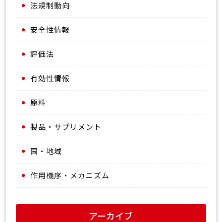
さらに副次解析として、現在利用可能なデータを用いた因
法規制動向
果推論の限界を示す目的で、UK Biobankおよび
CKDGen（計67,452人）の要約遺伝子データを用いたメン
安全性情報
デルランダム化（Mendelian randomisation：MR）解析
が行われた。
評価法
その結果、グルコサミン使用者は、非使用者と比較して
uACRが低いカテゴリーに分類される可能性が高いことが示
された（オッズ比0.81、95％信頼区間0.80～0.83、
有効性情報
p<2.2×10⁻¹⁶）。
この関連は感度解析においても一貫して認められ、年齢、
原料
性別、肥満指標で調整後も維持されていた。
一方、MR解析では、遺伝的に推定されたグルコサミン使用
製品・サプリメント
とアルブミン尿との間に明確な関連は認められず、遺伝的
負荷の標準偏差あたりのlog uACR変化は1.11（95％信頼
区間 −3.01～5.23、p＝0.60）であった。
国・地域
これらの結果から、UK Biobank参加者においてアルブミ
ン尿は比較的高頻度に認められ、その中でグルコサミン補
作用機序・メカニズム
助食品の使用が低いアルブミン尿レベルと関連しているこ
とが初めて示されたと筆者らは報告している。
この所見は、血管内皮を介したグルコサミンの潜在的保護
作用という生物学的仮説と整合的である一方で、その関係
アーカイブ
が因果的なものか、あるいは交絡因子によるものかは依然