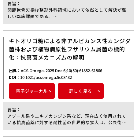
要旨
：
関節軟骨欠損は整形外科領域において依然として解決が難
しい臨床課題である。
関節軟骨は滑膜関節における荷重支持組織であり、主にⅡ型
コラーゲン（type II collagen）とアグリカン
（aggrecan）から成る階層的に組織化された細胞外マト
キトオリゴ糖による非アルビカンス性カンジダ
リックス（extracellular matrix：ECM）を特徴とする
菌株および植物病原性フザリウム属菌の標的
が、血管や神経を欠き、細胞密度も低いことから、自己修
復能が著しく制限されている。
化：抗真菌メカニズムの解明
このような欠損が未治療のまま放置された場合、外傷後変
形性関節症へと進行することが多い。
出典：
ACS Omega. 2025 Dec 6;10(50):61852-61866
骨軟骨再生を目的とした組織工学的手法は近年大きく進展
DOI：
10.1021/acsomega.5c08432
しているものの、関節軟骨が有する階層的構造の再現性
や、関節内で要求される高い力学特性を同時に満たすこと
電子ジャーナル
詳しく見る
は、依然として大きな課題である。
こうした背景のもと、筆者らは、チオール化キトサンを基
材とし、2％のシルクフィブロインナノファイバーとグルコ
要旨
：
サミンを組み込むことで、体内でゲル化可能な注入型ナノ
アゾール系やエキノカンジン系など、現在広く使用されて
コンポジットハイドロゲルを開発したと報告している。
いる抗真菌薬に対する耐性菌の世界的な拡大は、公衆衛生
本ハイドロゲルは、未修飾のキトサンハイドロゲルと比較
上の大きな課題となっており、新たな抗真菌候補物質の探
して圧縮強度が100.3％増加したほか、生物学的活性の面で
索が求められていると筆者らは指摘している。