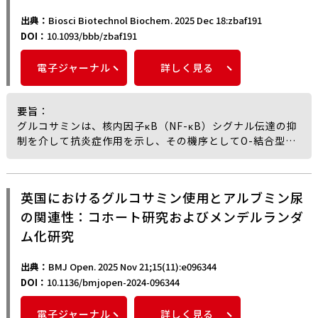
さらに、GlcN四量体とCvCsn46の開状態（アポ型）および
性過程を緩和する可能性があるとして注目を集めてきた。
閉状態（基質結合型）立体構造モデルとのインシリコ解析
出典：
Biosci Biotechnol Biochem. 2025 Dec 18:zbaf191
これらの化合物は、炎症抑制、抗酸化作用、抗アポトーシ
から、GlcN₄や他のオリゴ糖が加水分解され、GlcNや
DOI：
10.1093/bbb/zbaf191
ス作用、ならびに同化促進作用など、複数の恒常性維持機
GlcN₂～₃が生成される反応機構の一端が示唆されたとして
構を調節することで、関節環境の改善に寄与すると考えら
いる。
電子ジャーナル
詳しく見る
れている。
フーリエ変換赤外分光法（FTIR）による解析では、酵素反
一方で、長期的な有効性や安全性をめぐっては見解が一致
応によって得られたキトオリゴ糖に特徴的なアミノ基およ
しておらず、そのことが主要なOA関連学会において、薬物
び水酸基のシグナルが確認された。
要旨
：
療法としての推奨度に差が生じている理由の一つとされて
グルコサミンは、核内因子κB（NF-κB）シグナル伝達の抑
いる。
抗真菌活性の評価では、液体培地希釈法および殺菌時間測
制を介して抗炎症作用を示し、その機序としてO-結合型N-
本総説では、ヒアルロン酸、グルコサミン、コンドロイチ
定試験により、キトオリゴ糖が Candida krusei（Pichia
アセチルグルコサミン修飾（O-GlcNAc修飾）の関与が示
ン硫酸に関する現在のエビデンスが批判的に検討され、安
kudriavzevii）、C. parapsilosis、C. tropicalis の増殖
唆されてきた。
全性、作用機序、ならびに膝、手、股関節OAの自然経過を
をin vitroで抑制することが示されたとされる。
本研究では、ヒト滑膜由来MH7A細胞を用い、インターロ
修飾し得る治療的可能性について整理されている。
英国におけるグルコサミン使用とアルブミン尿
最小発育阻止濃度（MIC）は78～312 μg/mLの範囲で静菌
イキン1β（IL-1β）刺激下におけるNF-κBシグナル関連分
その結果、これらの症候改善型遅効性薬は一定の安全性を
的作用を示し、最小殺菌濃度（MLC）は156～625 μg/mL
の関連性：コホート研究およびメンデルランダ
子に対するグルコサミンおよびO-GlcNAc転移酵素阻害剤
有し、特定の条件下では疾患進行に影響を及ぼす可能性が
で殺菌的作用が認められたと報告されている。
であるアロキサン（alloxan）の影響が検討された。
示唆されるものの、臨床的意義を明確にするためには、さ
ム化研究
糸状菌に対しては、Fusarium oxysporum（IC₅₀＝298
その結果、グルコサミンはNF-κBのO-GlcNAc修飾を誘導
らなる質の高い研究が必要であると筆者らは指摘してい
μg/mL）および F. solani（IC₅₀＝316.5 μg/mL）の菌糸
し、IL-1βによって惹起されるNF-κBの核内移行およびp65
る。
出典：
BMJ Open. 2025 Nov 21;15(11):e096344
成長を有意に抑制した（p＜0.05）とされている。
サブユニットのリン酸化を顕著に抑制することが示され
DOI：
10.1136/bmjopen-2024-096344
た。
蛍光顕微鏡および走査型電子顕微鏡による観察では、キト
さらにグルコサミンは、IL-1β刺激によるIκB（inhibitor
電子ジャーナル
詳しく見る