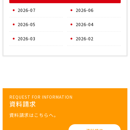
として明らかではない。
2026-07
2026-06
また、サプリメント使用を遺伝的指標で代替するMR解析の
限界が指摘されており、循環血中グルコサミン濃度を直接
測定した全ゲノム関連解析の必要性が強調されている。
2026-05
2026-04
2026-03
2026-02
REQUEST FOR INFORMATION
資料請求
資料請求はこちらへ。