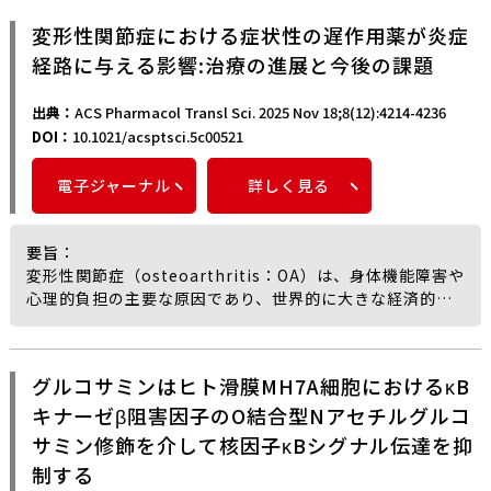
も、細胞増殖が26.2％向上し、細胞遊走能が150％改善
キトオリゴ糖は水溶性で生体適合性に優れ、抗微生物作用
し、さらに軟骨分化の指標が増強されたことが示された。
変形性関節症における症状性の遅作用薬が炎症
や免疫調節作用などの医療分野での応用に加え、植物成長
ラット骨軟骨欠損モデルを用いた検討では、本ハイドロゲ
経路に与える影響:治療の進展と今後の課題
促進剤や生物農薬といった農業分野での利用も期待されて
ルの適用により、周囲組織との連続的な統合、関節表面の
いる化合物群である。
修復が促進され、軟骨特異的マーカーであるⅡ型コラーゲン
ヒトに侵襲性カンジダ症（カンジダ血症など）を引き起こ
出典：
ACS Pharmacol Transl Sci. 2025 Nov 18;8(12):4214-4236
（COL-II）およびSOX-9の発現が有意に上昇したと筆者ら
す Candida albicans をはじめとするカンジダ属真菌や、
DOI：
10.1021/acsptsci.5c00521
は述べている。
小麦・トウモロコシなどで深刻な被害をもたらす植物病原
これらの結果から、関節軟骨修復において長年課題とされ
性真菌 Fusarium 属は、医療および農業の両面で重要な問
電子ジャーナル
詳しく見る
てきた「力学的安定性」と「生物活性」のトレードオフを
題となっている。
克服する可能性を有するアプローチであることが示唆され
たと報告されている。
本研究では、低分子量キトオリゴ糖の抗真菌活性を、複数
要旨
：
の Candida 株および植物病原性糸状菌に対して評価したと
変形性関節症（osteoarthritis：OA）は、身体機能障害や
筆者らは述べている。
心理的負担の主要な原因であり、世界的に大きな経済的負
キトオリゴ糖混合物は、市販キトサンを
荷をもたらす疾患である。
Chromobacterium violaceum 由来のGH46ファミリー
現在用いられている治療は主として疼痛などの症状緩和を
キトサナーゼ（CvCsn46）で加水分解することにより調製
目的としており、疾患進行そのものを十分に制御できてい
グルコサミンはヒト滑膜MH7A細胞におけるκB
された。
ないことから、病態修飾的治療法の開発が喫緊の課題とさ
エレクトロスプレーイオン化質量分析（ESI-MS）により、
キナーゼβ阻害因子のO結合型Nアセチルグルコ
れている。
得られたキトオリゴ糖には単糖であるβ-D-グルコサミン
このような背景のもと、変形性関節症に対する症候改善型
サミン修飾を介して核因子κBシグナル伝達を抑
（GlcN）と、その二量体から四量体（GlcN₂～₄）が主に含
遅効性薬であるグルコサミン、コンドロイチン硫酸、ヒア
制する
まれることが確認されたと報告されている。
ルロン酸は、疼痛軽減に加え、OAに特徴的な炎症および変