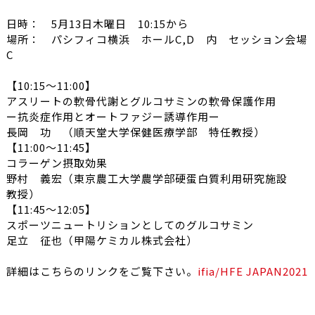
日時： 5月13日木曜日 10:15から
場所： パシフィコ横浜 ホールC,D 内 セッション会場
C
【10:15〜11:00】
アスリートの軟骨代謝とグルコサミンの軟骨保護作用
ー抗炎症作用とオートファジー誘導作用ー
長岡 功 （順天堂大学保健医療学部 特任教授）
【11:00〜11:45】
コラーゲン摂取効果
野村 義宏（東京農工大学農学部硬蛋白質利用研究施設
教授）
【11:45〜12:05】
スポーツニュートリションとしてのグルコサミン
足立 征也（甲陽ケミカル株式会社）
詳細はこちらのリンクをご覧下さい。
ifia/HFE JAPAN2021