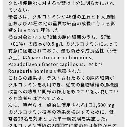
タと排便機能に対する影響は十分に明らかにされ
ていない。
筆者らは、グルコサミンが46種の主要ヒト大腸細
菌および24種の他の重要な細菌の成長に与える影
響をin vitroで評価した。
検査対象となった70種の腸内細菌のうち、57種
（81%）の成長が0.5 g/L のグルコサミンによって
有意に促進されており、最も顕著な成長活性（5倍
以上）はAnaerotruncus colihominis、
Pseudoflavonifractor capillosus、および
Roseburia hominisで観察された。
これらの結果は、テストされた多くの腸内細菌が
グルコサミンを利用でき、従来の食物繊維の腸機能
改善への効果と同様の作用をもつことを示唆してい
ると筆者らは述べている。
次に、筆者らは一般的に使用される1日1,500 mg
のグルコサミン投与の効果を検討するために、健
常者29名を対象とした単一腕試験を実施した。
グルコサミン摂取の2週間中に便の色は茶色からオ