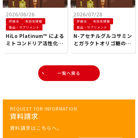
2026/06/26
2026/07/28
評価法
有効性情報
評価法
有効性情報
製品・サプリメント
製品・サプリメント
HiLo Platinum™ による
N-アセチルグルコサミン
ミトコンドリア活性化と
とガラクトオリゴ糖の組
腸内マイクロバイオーム
み合わせによるヒト乳機
改善を介した筋代謝クロ
能の模倣：腸内バリア保
ストークの多面的な是正
護作用
が前糖尿病での筋力低下
一覧へ戻る
を改善する
REQUEST FOR INFORMATION
資料請求
資料請求はこちらへ。