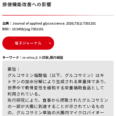
排便機能改善への影響
出典：
Journal of applied glycoscience. 2026;73(1):7301101
DOI：
10.5458/jag.7301101
電子ジャーナル
キーワード：
in vitro
,
ヒト試験
,
腸内細菌
要旨：
グルコサミン塩酸塩（以下、グルコサミン）はキ
トサンの加水分解により生成される単量体であり、
世界中で軟骨変性を緩和する栄養補助食品として
利用されている。
先行研究により、食事から摂取されたグルコサミン
の一部が大腸に到達することが示されているもの
の、グルコサミン単独の大腸内マイクロバイオー