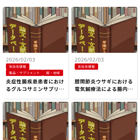
2026/02/03
2026/02/03
有効性情報
有効性情報
製品・サプリメント
国・地域
炎症性腸疾患患者におけ
膝関節炎ウサギにおける
るグルコサミンサプリメ
電気鍼療法による腸内細
ントの摂取と手術リスク
菌叢および関節軟骨の
低下：前向きコホート研
TLR4/MyD88/NF-κBシ
究
グナル伝達経路への影響