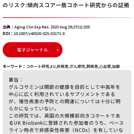
のリスク:傾向スコア一致コホート研究からの証拠
出典：
Aging Clin Exp Res. 2025 Aug 29;37(1):259
DOI：
10.1007/s40520-025-03171-9
電子ジャーナル
キーワード：
コホート研究
,
EU
,
肝疾患
,
がん原性
,
肺疾患
,
心血管
,
加齢
要旨：
グルコサミンは関節の健康を目的として中高年を
中心に広く利用されているサプリメントである
が、慢性疾患の予防との関連については十分に明
らかになっていない。
この研究では、英国の大規模前向きコホートであ
るUK Biobankに登録された参加者のうち、ベース
ライン時点で非感染性疾患（NCDs）を有していな