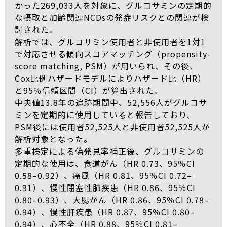
かった269,033人を対象に、グルコサミンの定期的
な摂取と加齢関連NCDsの発症リスクとの関連が検
討された。
解析では、グルコサミン使用者と非使用者を1対1
で対応させる傾向スコアマッチング（propensity-
score matching, PSM）が用いられ、その後、
Cox比例ハザードモデルによりハザード比（HR）
と95％信頼区間（CI）が算出された。
中央値13.8年の追跡期間中、52,556人がグルコサ
ミンを定期的に使用していると報告しており、
PSM後には使用者52,525人と非使用者52,525人が
解析対象となった。
多重検定による偽発見率補正後、グルコサミンの
定期的な使用は、食道がん（HR 0.73、95％CI
0.58–0.92）、痛風（HR 0.81、95％CI 0.72–
0.91）、慢性閉塞性肺疾患（HR 0.86、95％CI
0.80–0.93）、大腸がん（HR 0.86、95％CI 0.78–
0.94）、慢性肝疾患（HR 0.87、95％CI 0.80–
0.94）、心不全（HR 0.88、95％CI 0.81–