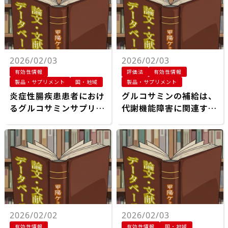
2026/02/03
2026/02/03
有効性情報
評価法
有効性情報
製品・サプリメント
国・地域
製品・サプリメント
炎症性腸疾患患者におけ
グルコサミンの補給は、
るグルコサミンサプリメ
代謝機能障害に関連する
ントの摂取と手術リスク
脂肪性肝疾患および関連
低下：前向きコホート研
する併存疾患の進行を弱
究
めます
2026/02/02
2026/02/03
有効性情報
有効性情報
国・地域