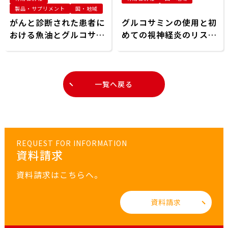
製品・サプリメント
国・地域
がんと診断された患者に
グルコサミンの使用と初
おける魚油とグルコサミ
めての視神経炎のリス
ンの使用と死亡率との関
ク：全国16年間の縦断的
連:Life Essential 8スコ
分析
アの役割とがんの予後
一覧へ戻る
REQUEST FOR INFORMATION
資料請求
資料請求はこちらへ。
資料請求