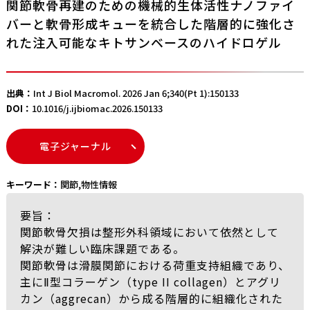
関節軟骨再建のための機械的生体活性ナノファイ
バーと軟骨形成キューを統合した階層的に強化さ
れた注入可能なキトサンベースのハイドロゲル
出典：
Int J Biol Macromol. 2026 Jan 6;340(Pt 1):150133
DOI：
10.1016/j.ijbiomac.2026.150133
電子ジャーナル
キーワード：
関節
,
物性情報
要旨：
関節軟骨欠損は整形外科領域において依然として
解決が難しい臨床課題である。
関節軟骨は滑膜関節における荷重支持組織であり、
主にⅡ型コラーゲン（type II collagen）とアグリ
カン（aggrecan）から成る階層的に組織化された