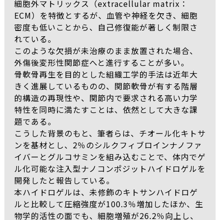
細胞外マトリックス（extracellular matrix：
ECM）を特徴とするが、血管や神経を欠き、細胞
密度も低いことから、自己修復能が著しく制限さ
れている。
このような欠損が未治療のまま放置された場合、
外傷後変形性関節症へと進行することが多い。
骨軟骨再生を目的とした組織工学的手法は近年大
きく進展しているものの、関節軟骨が有する階層
的構造の再現性や、関節内で要求される高い力学
特性を同時に満たすことは、依然として大きな課
題である。
こうした背景のもと、筆者らは、チオール化キトサ
ンを基材とし、2％のシルクフィブロインナノファ
イバーとグルコサミンを組み込むことで、体内でゲ
ル化可能な注入型ナノコンポジットハイドロゲルを
開発したと報告している。
本ハイドロゲルは、未修飾のキトサンハイドロゲ
ルと比較して圧縮強度が100.3％増加したほか、生
物学的活性の面でも、細胞増殖が26.2％向上し、