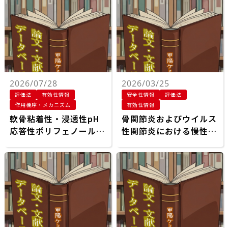
2026/07/28
2026/03/25
評価法
有効性情報
安全性情報
評価法
作用機序・メカニズム
有効性情報
軟骨粘着性・浸透性pH
骨関節炎およびウイルス
応答性ポリフェノール-
性関節炎における慢性炎
グルコサミンナノ粒子に
症と疼痛管理のための新
よる基質リモデリングと
規局所投与ゲル製剤
免疫調節を介した変形性
関節症の緩和