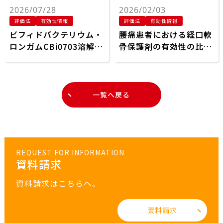
2026/07/28
2026/02/03
評価法
有効性情報
評価法
有効性情報
ビフィドバクテリウム・
腰痛患者における経口軟
ロンガムCBi0703溶解産
骨保護剤の有効性の比較
物による軟骨細胞の酸化
評価
ストレス誘導性アポトー
シスと遺伝子発現の調
節：変形性関節症の腸関
一覧へ戻る
節軸に関するin vitro研
究
REQUEST FOR INFORMATION
資料請求
資料請求はこちらへ。
資料請求