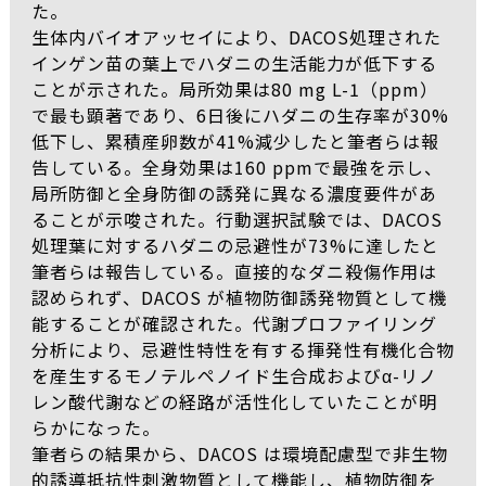
た。
生体内バイオアッセイにより、DACOS処理された
インゲン苗の葉上でハダニの生活能力が低下する
ことが示された。局所効果は80 mg L-1（ppm）
で最も顕著であり、6日後にハダニの生存率が30%
低下し、累積産卵数が41%減少したと筆者らは報
告している。全身効果は160 ppmで最強を示し、
局所防御と全身防御の誘発に異なる濃度要件があ
ることが示唆された。行動選択試験では、DACOS
処理葉に対するハダニの忌避性が73%に達したと
筆者らは報告している。直接的なダニ殺傷作用は
認められず、DACOS が植物防御誘発物質として機
能することが確認された。代謝プロファイリング
分析により、忌避性特性を有する揮発性有機化合物
を産生するモノテルペノイド生合成およびα-リノ
レン酸代謝などの経路が活性化していたことが明
らかになった。
筆者らの結果から、DACOS は環境配慮型で非生物
的誘導抵抗性刺激物質として機能し、植物防御を