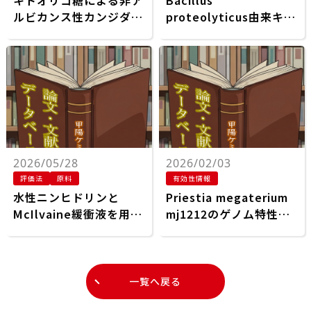
キトオリゴ糖による非ア
Bacillus
ルビカンス性カンジダ菌
proteolyticus由来キチ
株および植物病原性フザ
ナーゼの生産、最適化、
リウム属菌の標的化：抗
特性化および応用
真菌メカニズムの解明
2026/05/28
2026/02/03
評価法
原料
有効性情報
水性ニンヒドリンと
Priestia megaterium
McIlvaine緩衝液を用い
mj1212のゲノム特性と
たキトサンオリゴ糖中の
大豆塩ストレス耐性の増
アミノ基の迅速かつ高感
強におけるN‐アセチル
度検出
グルコサミンとの相乗効
果
一覧へ戻る