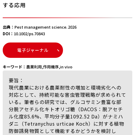
する応用
出典：
Pest management science. 2026
DOI：
10.1002/ps.70843
電子ジャーナル
キーワード：
農業利用
,
作用機序
,
in vivo
要旨：
現代農業における農薬耐性の増加と環境劣化への
対応として、持続可能な害虫管理戦略が求められて
いる。筆者らの研究では、グルコサミン豊富な部
分脱アセチル化キトオリゴ糖（DACOS：脱アセチ
ル化度85.6%、平均分子量1092.52 Da）がナミハ
ダニ（Tetranychus urticae Koch）に対する植物
防御誘発物質として機能するかどうかを検討し