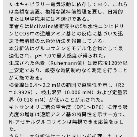
たはキャピラリー電気泳動に依存しており、これら
は高額な装置、複雑な試料前処理を要し、日常的
または現場応用には不適切である。
筆者らはMcIlvaine緩衝液中の5%水性ニンヒドリ
ンとCOS中の遊離アミノ基との反応に基づいた迅
速で無溶媒の比色分析法を報告している。
本分析法はグルコサミンをモデル化合物として最
適化され、pH 7.0で最大感度が得られた。
生成された色素（Ruhemann紫）は反応後120分以
上安定であり、厳密な時間制約なく測定を行うこと
が可能である。
検量線は0.4～2.2 mMの範囲で直線性を示し（R2
= 0.9926）、検出限界（0.006 mM）および定量限
界（0.018 mM）が低いことが示された。
キトサンオリゴ糖の重合度（DP1～DP6）に伴う吸
光度の増加は遊離アミノ基の特異性を示す一方で、
N-アセチルグルコサミンは無視できる応答を示し
た。
さらに、本分析法はニンヒドリン前処理したフィ