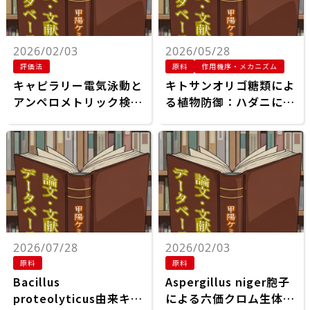
2026/02/03
2026/05/28
評価法
原料
作用機序・メカニズム
キャピラリー電気泳動と
キトサンオリゴ糖類によ
アンペロメトリック検出
る植物防御：ハダニに対
器による医薬品製剤中の
する応用
グルコサミンとその異性
体の直接測定
2026/07/28
2026/02/03
原料
原料
Bacillus
Aspergillus niger胞子
proteolyticus由来キチ
による六価クロム生体吸